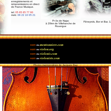
enregistrements et
retransmissions en direct
de France Musique.
tel:
05 65 65 77 60
mob:
06 22 10 05 21
Pr ès de Najac
Féneyrols, Bor et Bar, 
à 20km de Villefranche de
Rouergue
vers
mentonniere.com
vers
violon.org
vers
violonis.com
vers
violoniste.com
Photos mentonnières de Jacques Gay