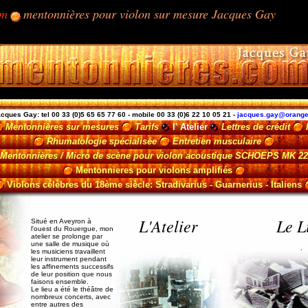
om
mentonnières pour violon sur mesure Jacques Gay
.
cques Gay: tel 00 33
(0)
5 65 65 77 60
- mobile 00 33
(0)6 22 10 05 21
-
jacques.gay@orange
Mentonnières sur mesures
Tarifs
l' Atelier
Lettres de crédit
Rhumatologie spécialisée
Entretien musculaire
Mentonnières / Micro de scène pour violon acoustique SCHOEPS MK 2
Mentonnieres pour violons amplifiés
Violons célèbres du 18ème siècle: Stradivarius - Guarnerius - Italiens
L'Atelier
Le L
Situé en Aveyron à
l'ouest du Rouergue, mon
atelier se prolonge par
une salle de musique où
.
les musiciens travaillent
leur instrument pendant
les affinements successifs
de leur position que nous
faisons ensemble.
Le lieu a été le théâtre de
nombreux concerts, avec
entre autres des