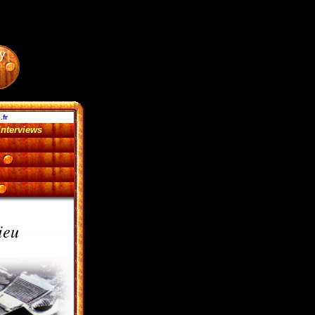
.fr
Interviews
2
ieu